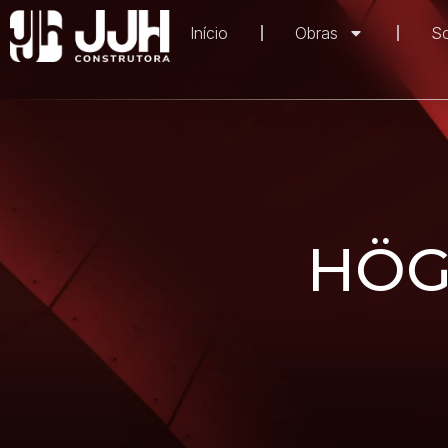
Início
Obras
S
HÖG