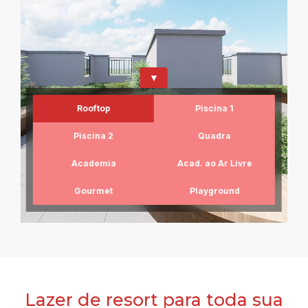
▼
Rooftop
Piscina 1
Piscina 2
Quadra
Academia
Acad. ao Ar Livre
Gourmet
Playground
Lazer de resort para toda sua